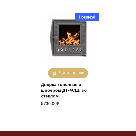
Новинка!
Читать далее
Дверка топочная с
шибером ДТ-4СШ, со
стеклом
5730.00
₽