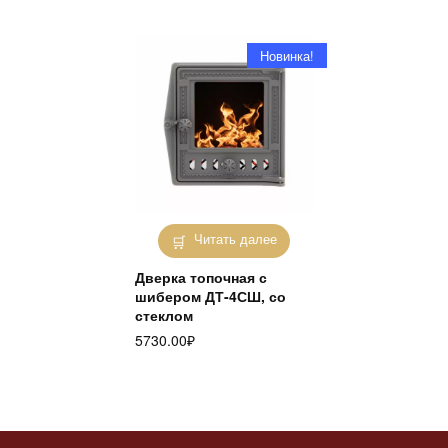
Новинка!
Читать далее
Дверка топочная с
шибером ДТ-4СШ, со
стеклом
5730.00
₽