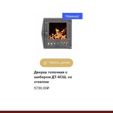
Новинка!
Читать далее
Дверка топочная с
шибером ДТ-4СШ, со
стеклом
5730.00
₽