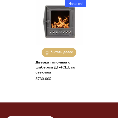
Новинка!
Читать далее
Дверка топочная с
шибером ДТ-4СШ, со
стеклом
5730.00
₽