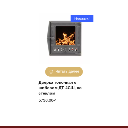
Новинка!
Читать далее
Дверка топочная с
шибером ДТ-4СШ, со
стеклом
5730.00
₽