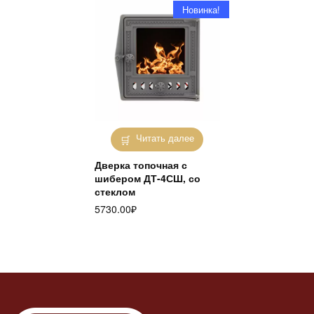
Новинка!
Читать далее
Дверка топочная с
шибером ДТ-4СШ, со
стеклом
5730.00
₽