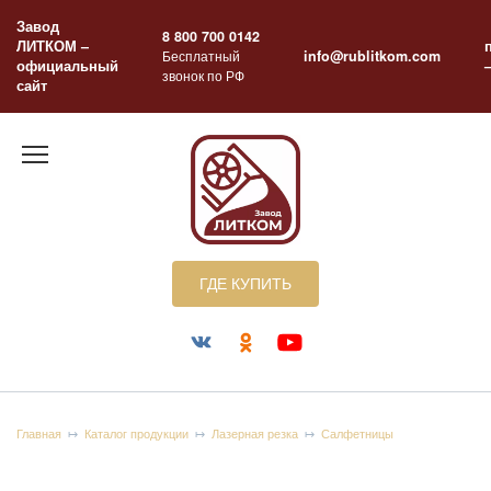
Перейти
Завод
к
8 800 700 0142
ЛИТКОМ –
содержанию
Бесплатный
info@rublitkom.com
официальный
звонок по РФ
сайт
ГДЕ КУПИТЬ
Главная
Каталог продукции
Лазерная резка
Салфетницы