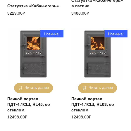
Статуэтка «Кабан-егерь»
в патине
3229.00
₽
3488.00
₽
Новинка!
Новинка!
Читать далее
Читать далее
Печной портал
Печной портал
ПДТ-4.1СШ, RL45, со
ПДТ-4.1СШ, RL03, со
стеклом
стеклом
12498.00
₽
12498.00
₽