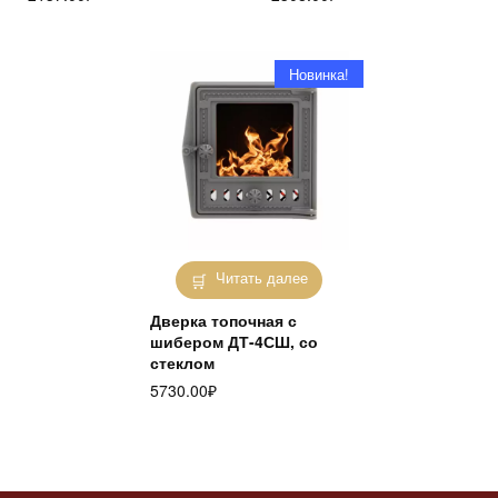
Новинка!
Читать далее
Дверка топочная с
шибером ДТ-4СШ, со
стеклом
5730.00
₽