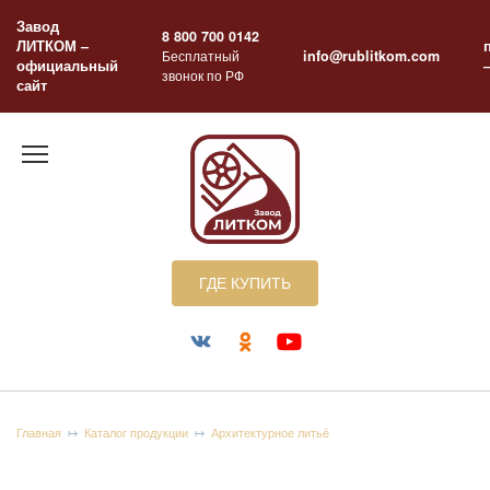
Перейти
Завод
к
8 800 700 0142
ЛИТКОМ –
содержанию
Бесплатный
info@rublitkom.com
официальный
звонок по РФ
сайт
ГДЕ КУПИТЬ
Главная
Каталог продукции
Архитектурное литьё