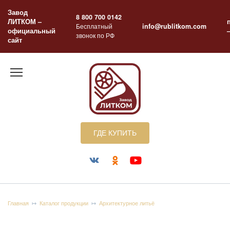
Перейти
Завод
к
8 800 700 0142
ЛИТКОМ –
содержанию
Бесплатный
info@rublitkom.com
официальный
звонок по РФ
сайт
ГДЕ КУПИТЬ
Главная
Каталог продукции
Архитектурное литьё