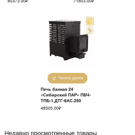
80373.00
₽
71803.00
₽
Читать далее
Печь банная 24
«Сибирский ПАР» ПБЧ-
ТПБ-1.ДТГ-8АС.250
48505.00
₽
Недавно просмотренные товары