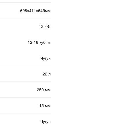
698х411х645мм
12 кВт
12-18 куб. м
Чугун
22 л
250 мм
115 мм
Чугун