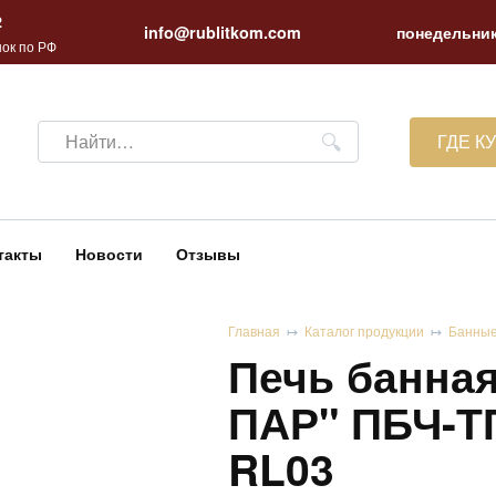
2
info@rublitkom.com
понедельник
ок по РФ
Search
ГДЕ К
for:
такты
Новости
Отзывы
Главная
Каталог продукции
Банные
Печь банная
ПАР" ПБЧ-ТП
RL03