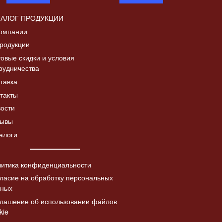
ТАЛОГ ПРОДУКЦИИ
омпании
родукции
овые скидки и условия
рудничества
Дверка топочная с
тавка
Читать
а «Коза с
шибером ДТ-4СШ,
Читать
далее
такты
в патине
со стеклом
лее
ости
5730.00
₽
зывы
алоги
итика конфиденциальности
ласие на обработку персональных
нных
лашение об использовании файлов
kie