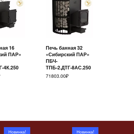
ная 16
Печь банная 32
Читать
Читать
кий ПАР»
«Сибирский ПАР»
лее
далее
ПБЧ-
Г-4К.250
ТПБ-2.ДТГ-8АС.250
₽
71803.00
₽
Новинка!
Новинка!