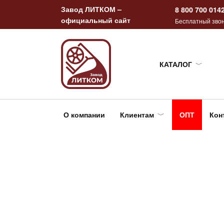
Перейти
Завод ЛИТКОМ –
8 800 700 014
к
официальный сайт
Бесплатный звон
содержанию
КАТАЛОГ
О компании
Клиентам
ОПТ
Кон