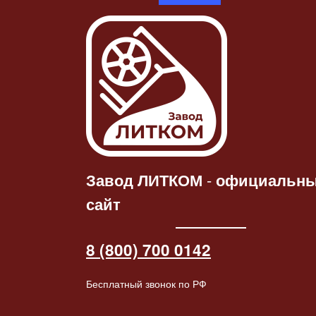
Статуэтка
Ч
Статуэтка «Конь-
барабанщ
Читать
дал
барабанщик»
патине
далее
2264.00
₽
2445.00
₽
Завод ЛИТКОМ
-
официальн
сайт
8 (800) 700 0142
Бесплатный звонок по РФ