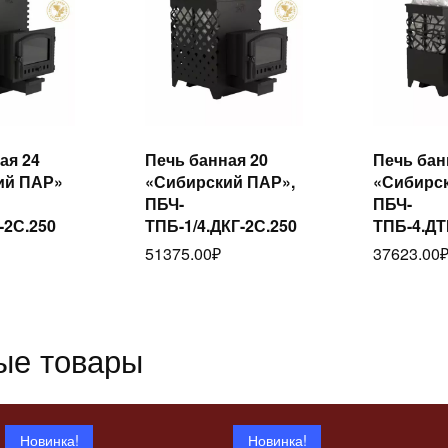
ая 24
Печь банная 20
Печь бан
итать
Читать
ий ПАР»
«Сибирский ПАР»,
«Сибирс
ее
далее
да
ПБЧ-
ПБЧ-
-2С.250
ТПБ-1/4.ДКГ-2С.250
ТПБ-4.ДТ
51375.00
₽
37623.00
ые товары
Новинка!
Новинка!