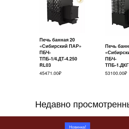
Печь банная 20
Читать
«Сибирский ПАР»
Печь банн
Ч
далее
ПБЧ-
«Сибирск
дал
ТПБ-1/4.ДТ-4.250
ПБЧ-
RL03
ТПБ-1.ДКГ
45471.00
₽
53100.00
₽
Недавно просмотренн
Новинка!