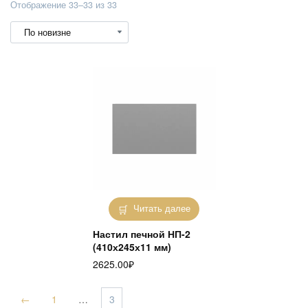
Сортировка:
Отображение 33–33 из 33
самые
недавние
Читать далее
Настил печной НП-2
(410х245х11 мм)
2625.00
₽
←
1
…
3