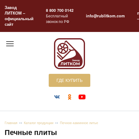
Перейти
Завод
к
8 800 700 0142
ЛИТКОМ –
содержанию
Бесплатный
info@rublitkom.com
официальный
звонок по РФ
сайт
ГДЕ КУПИТЬ
Главная
Каталог продукции
Печное-каминное литье
Печные плиты