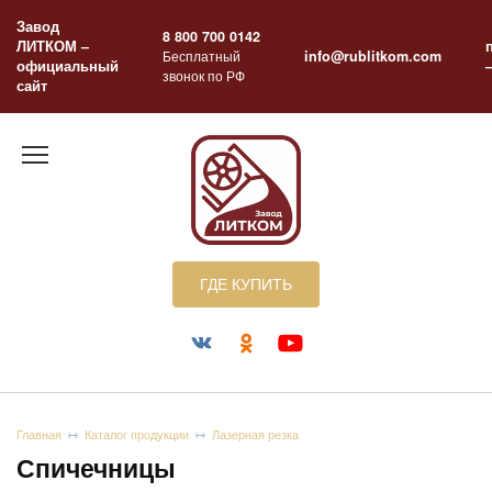
Перейти
Завод
к
8 800 700 0142
ЛИТКОМ –
содержанию
Бесплатный
info@rublitkom.com
официальный
звонок по РФ
сайт
ГДЕ КУПИТЬ
Главная
Каталог продукции
Лазерная резка
Спичечницы