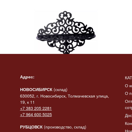
Полка «Винтаж»
491.00
₽
Читать далее
Адрес:
КА
О к
(склад)
НОВОСИБИРСК
О п
630052, г. Новосибирск, Толмачевская улица,
Опт
19, к 11
сот
+7 383 205 2281
+7 964 600 5025
Дос
Кон
(производство, склад)
РУБЦОВСК
Нов