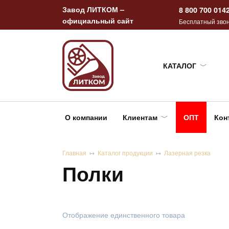
Перейти
Завод ЛИТКОМ –
8 800 700 014
к
официальный сайт
Бесплатный звон
содержанию
КАТАЛОГ
О компании
Клиентам
ОПТ
Кон
Главная
Каталог продукции
Лазерная резка
Полки
Отображение единственного товара