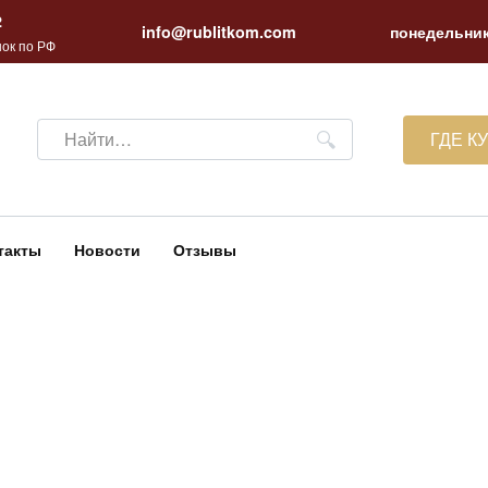
2
info@rublitkom.com
понедельник
ок по РФ
Search
ГДЕ К
for:
такты
Новости
Отзывы