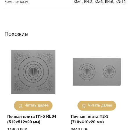
Комплектация
К№1, К№2, К№3, К№6, К№12
Похожие
Читать далее
Читать далее
Печная плита П1-5 RL04
Печная плита П2-3
(512х512х20 мм)
(710х410х20 мм)
11408.00
₽
8448.00
₽