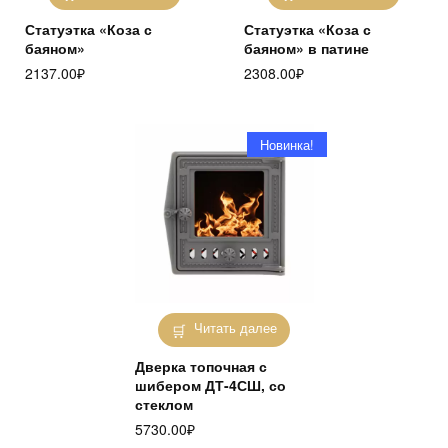
Статуэтка «Коза с
Статуэтка «Коза с
баяном»
баяном» в патине
2137.00
₽
2308.00
₽
Новинка!
Читать далее
Дверка топочная с
шибером ДТ-4СШ, со
стеклом
5730.00
₽