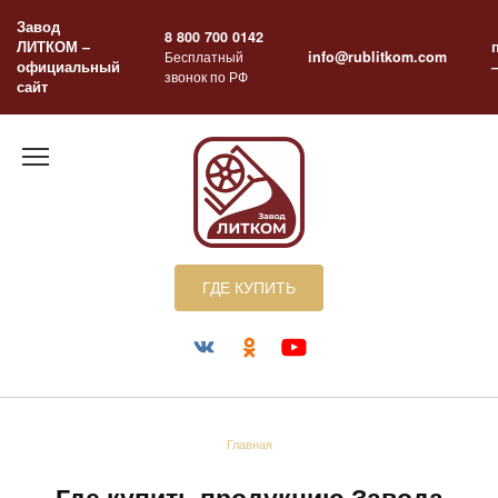
Перейти
Завод
к
8 800 700 0142
ЛИТКОМ –
содержанию
Бесплатный
info@rublitkom.com
официальный
звонок по РФ
сайт
ГДЕ КУПИТЬ
Главная
Где купить продукцию Завода