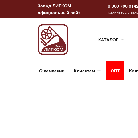
Перейти
Завод ЛИТКОМ –
8 800 700 014
к
официальный сайт
Бесплатный звон
содержанию
КАТАЛОГ
О компании
Клиентам
ОПТ
Кон