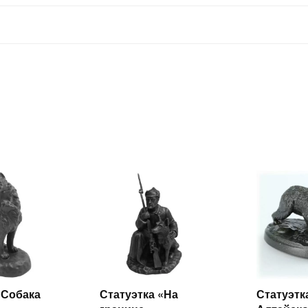
 Собака
Статуэтка «На
Статуэтк
итать
Читать