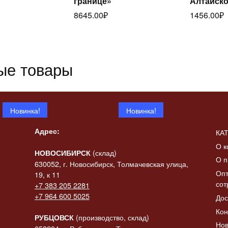
границе»
Алтайско
ее
далее
да
8645.00
₽
1456.00
₽
ые товары
Новинка!
Новинка!
Адрес:
КА
О к
(склад)
НОВОСИБИРСК
О п
630052, г. Новосибирск, Толмачевская улица,
Опт
19, к 11
сот
+7 383 205 2281
 «Конь-
+7 964 600 5025
Дос
итать
ик» в
Статуэтка «Коза с
Статуэтк
Читать
ее
Кон
баяном»
баяном» 
далее
да
(производство, склад)
РУБЦОВСК
Нов
2137.00
₽
2308.00
₽