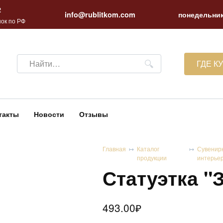
2
info@rublitkom.com
понедельник
ок по РФ
Search
ГДЕ К
for:
такты
Новости
Отзывы
Главная
Каталог
Сувенир
продукции
интерье
Статуэтка "
493.00
₽