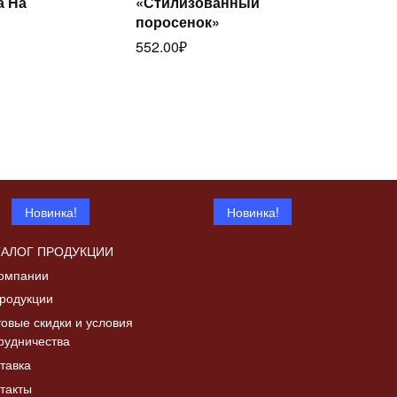
а На
«Стилизованный
Читать
далее
поросенок»
лее
552.00
₽
Новинка!
Новинка!
ТАЛОГ ПРОДУКЦИИ
омпании
родукции
овые скидки и условия
рудничества
Дверка топочная с
тавка
Читать
а «Коза с
шибером ДТ-4СШ,
Читать
далее
такты
в патине
со стеклом
лее