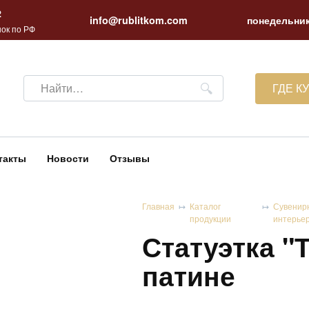
2
info@rublitkom.com
понедельник
ок по РФ
Search
ГДЕ К
for:
такты
Новости
Отзывы
Главная
Каталог
Сувенир
продукции
интерье
Статуэтка "Т
патине