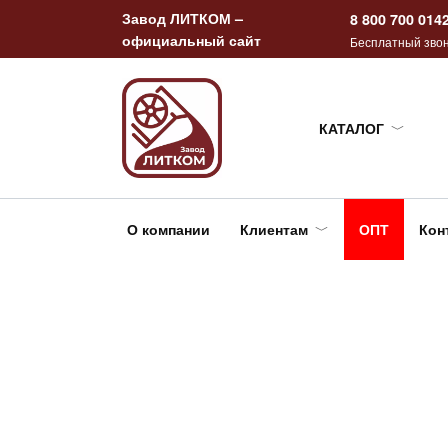
Перейти
Завод ЛИТКОМ –
8 800 700 014
к
официальный сайт
Бесплатный звон
содержанию
КАТАЛОГ
О компании
Клиентам
ОПТ
Кон