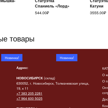
 Мышка-
Статуэтка
Статуэтк
итать
Читать
Спаниель «Лорд»
Катуни
ее
далее
да
544.00
₽
3555.00
₽
ые товары
Новинка!
Новинка!
Адрес:
КА
О к
(склад)
НОВОСИБИРСК
О п
630052, г. Новосибирск, Толмачевская улица,
Опт
19, к 11
сот
+7 383 205 2281
 «Конь-
+7 964 600 5025
Дос
итать
ик» в
Статуэтка «Коза с
Статуэтк
Читать
ее
Кон
баяном»
баяном» 
далее
да