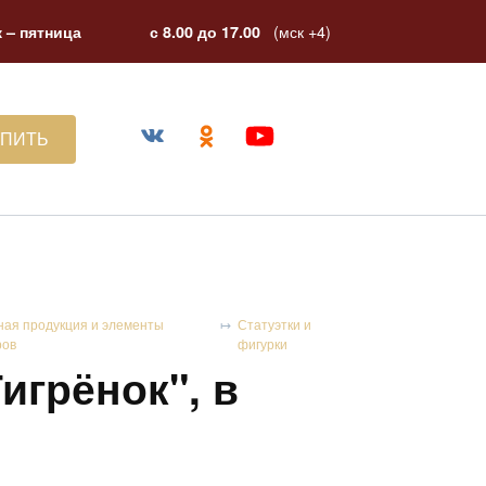
(мск +4)
 – пятница
с 8.00 до 17.00
УПИТЬ
ная продукция и элементы
Статуэтки и
ров
фигурки
игрёнок", в