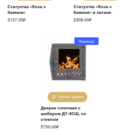
Статуэтка «Коза с
Статуэтка «Коза с
баяном»
баяном» в патине
2137.00
₽
2308.00
₽
Новинка!
Читать далее
Дверка топочная с
шибером ДТ-4СШ, со
стеклом
5730.00
₽