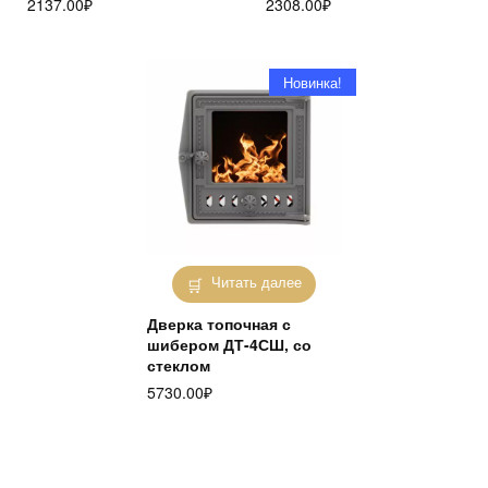
2137.00
₽
2308.00
₽
Новинка!
Читать далее
Дверка топочная с
шибером ДТ-4СШ, со
стеклом
5730.00
₽