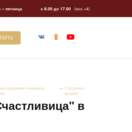
(мск +4)
 – пятница
с 8.00 до 17.00
УПИТЬ
ная продукция и элементы
Статуэтки и
ров
фигурки
Счастливица" в