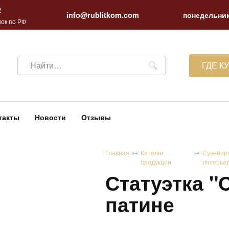
2
info@rublitkom.com
понедельник
ок по РФ
Search
ГДЕ К
for:
такты
Новости
Отзывы
Главная
Каталог
Сувенир
продукции
интерье
Статуэтка "
патине