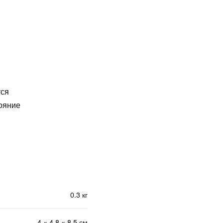
тся
тояние
0.3 кг
4 × 4.8 × 8.5 см