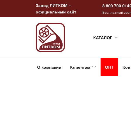
Перейти
Завод ЛИТКОМ –
8 800 700 014
к
официальный сайт
Бесплатный звон
содержанию
КАТАЛОГ
О компании
Клиентам
ОПТ
Кон