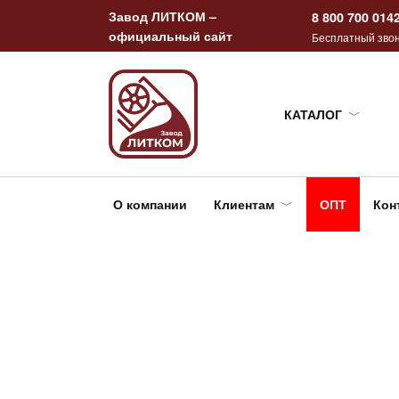
Перейти
Завод ЛИТКОМ –
8 800 700 014
к
официальный сайт
Бесплатный звон
содержанию
КАТАЛОГ
О компании
Клиентам
ОПТ
Кон