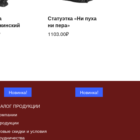
а
Статуэтка «Ни пуха
Читать
Читать
жинский
ни пера»
лее
далее
₽
1103.00
₽
Новинка!
Новинка!
ТАЛОГ ПРОДУКЦИИ
омпании
родукции
овые скидки и условия
рудничества