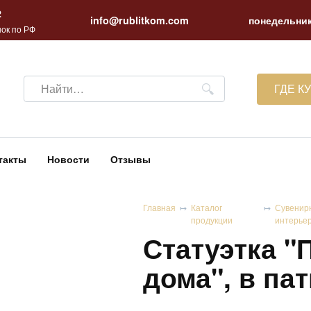
2
info@rublitkom.com
понедельник
ок по РФ
Search
ГДЕ К
for:
такты
Новости
Отзывы
Главная
Каталог
Сувенир
продукции
интерье
Статуэтка "
дома", в па