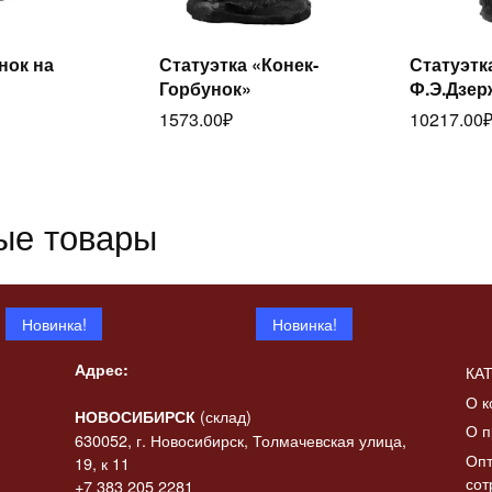
итать
нок на
Статуэтка «Конек-
Статуэтк
Читать
ее
Горбунок»
Ф.Э.Дзер
далее
да
1573.00
₽
10217.00
ые товары
Новинка!
Новинка!
Адрес:
КА
О к
(склад)
НОВОСИБИРСК
О п
630052, г. Новосибирск, Толмачевская улица,
Опт
19, к 11
сот
+7 383 205 2281