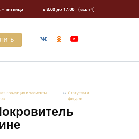
(мск +4)
 – пятница
с 8.00 до 17.00
УПИТЬ
ная продукция и элементы
Статуэтки и
ров
фигурки
Покровитель
тине