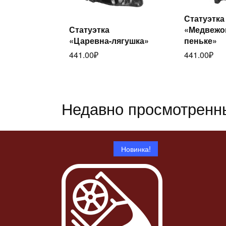
Статуэтка
Ч
Статуэтка
«Медвежо
Читать
дал
«Царевна-лягушка»
пеньке»
далее
441.00
₽
441.00
₽
Недавно просмотренн
Новинка!