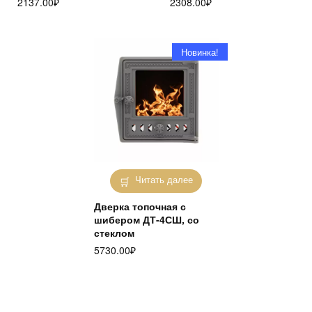
2137.00
₽
2308.00
₽
Новинка!
Читать далее
Дверка топочная с
шибером ДТ-4СШ, со
стеклом
5730.00
₽