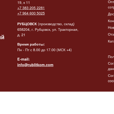
Опт
19, к 11
сот
+7 383 205 2281
 «Конь-
+7 964 600 5025
Дос
итать
ик» в
Статуэтка «Коза с
Статуэтк
Читать
ее
Кон
баяном»
баяном» 
далее
да
(производство, склад)
РУБЦОВСК
Нов
2137.00
₽
2308.00
₽
658204, г. Рубцовск, ул. Тракторная,
От
д. 21
ый
Кат
Время работы:
Пн - Пт с 8.00 до 17.00 (МСК +4)
Пол
E-mail:
Сог
info@rublitkom.com
да
Сог
coo
)