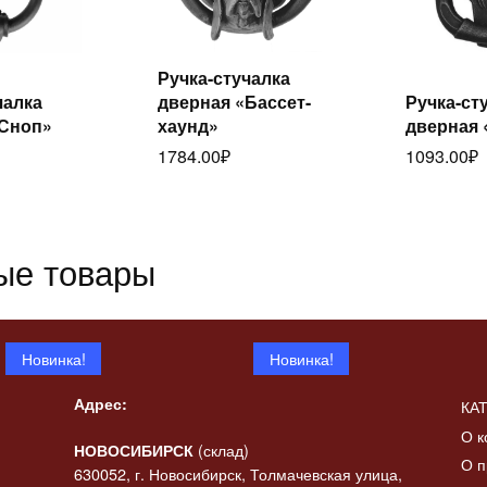
Ручка-стучалка
Читать
итать
чалка
дверная «Бассет-
Ручка-ст
далее
ее
да
«Сноп»
хаунд»
дверная
1784.00
₽
1093.00
₽
ые товары
Новинка!
Новинка!
Адрес:
КА
О к
(склад)
НОВОСИБИРСК
О п
630052, г. Новосибирск, Толмачевская улица,