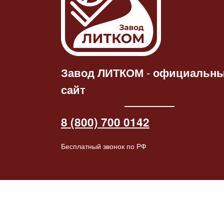
Статуэтка
Ч
Статуэтка «Конь-
барабанщ
Читать
дал
барабанщик»
патине
далее
2264.00
₽
2445.00
₽
Завод ЛИТКОМ
-
официальн
сайт
8 (800) 700 0142
Бесплатный звонок по РФ
© 2026 Завод ЛИТКОМ (ООО "Литейные детали"