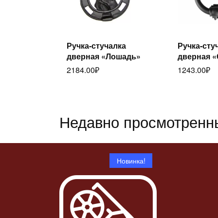
Читать
Ч
Ручка-стучалка
Ручка-сту
далее
дал
дверная «Лошадь»
дверная 
2184.00
₽
1243.00
₽
Недавно просмотренн
Новинка!