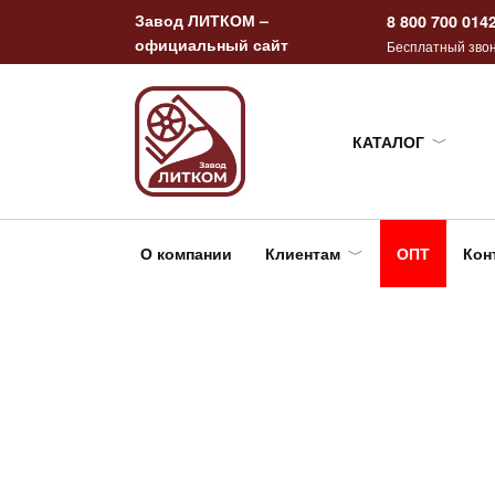
Перейти
Завод ЛИТКОМ –
8 800 700 014
к
официальный сайт
Бесплатный звон
содержанию
КАТАЛОГ
О компании
Клиентам
ОПТ
Кон