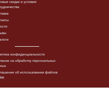
овые скидки и условия
рудничества
Дверка топочная с
тавка
Читать
а «Коза с
шибером ДТ-4СШ,
Читать
далее
такты
в патине
со стеклом
лее
ости
5730.00
₽
зывы
алоги
итика конфиденциальности
ласие на обработку персональных
нных
лашение об использовании файлов
kie