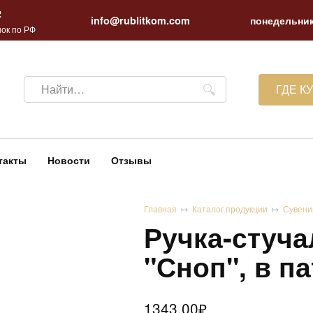
2
info@rublitkom.com
понедельник
ок по РФ
Search
ГДЕ К
for:
такты
Новости
Отзывы
Главная
Каталог продукции
Сувени
Ручка-стуча
"Сноп", в п
1343.00
₽