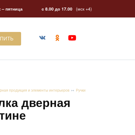
(мск +4)
 – пятница
с 8.00 до 17.00
УПИТЬ
рная продукция и элементы интерьеров
Ручки
лка дверная
атине