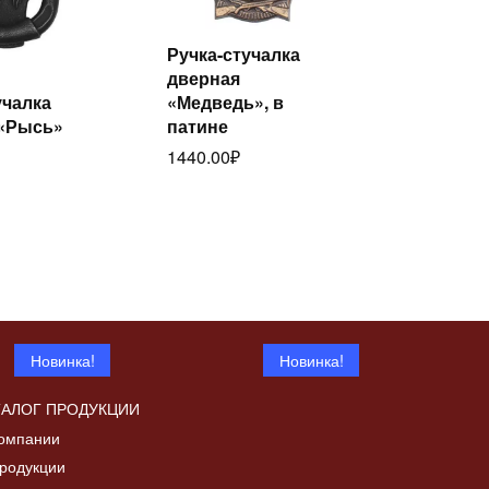
Ручка-стучалка
Читать
дверная
далее
Читать
учалка
«Медведь», в
лее
 «Рысь»
патине
1440.00
₽
Новинка!
Новинка!
ТАЛОГ ПРОДУКЦИИ
омпании
родукции