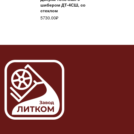
шибером ДТ-4СШ, со
стеклом
5730.00
₽