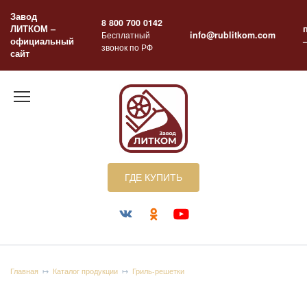
Перейти
Завод
к
8 800 700 0142
ЛИТКОМ –
содержанию
Бесплатный
info@rublitkom.com
официальный
звонок по РФ
сайт
ГДЕ КУПИТЬ
Главная
Каталог продукции
Гриль-решетки