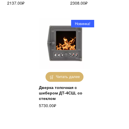
2137.00
₽
2308.00
₽
Новинка!
Читать далее
Дверка топочная с
шибером ДТ-4СШ, со
стеклом
5730.00
₽