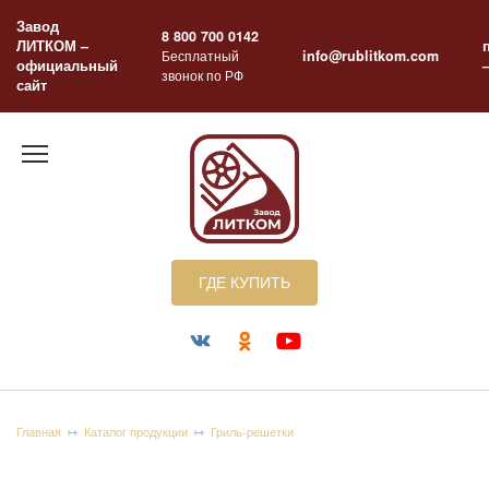
Перейти
Завод
к
8 800 700 0142
ЛИТКОМ –
содержанию
Бесплатный
info@rublitkom.com
официальный
звонок по РФ
сайт
ГДЕ КУПИТЬ
Главная
Каталог продукции
Гриль-решетки