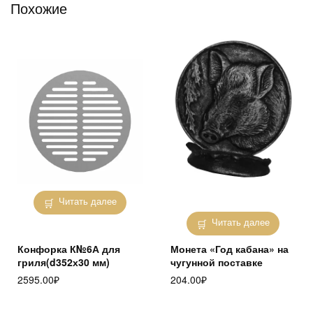
Похожие
Читать далее
Читать далее
Конфорка К№6А для
Монета «Год кабана» на
гриля(d352х30 мм)
чугунной поставке
2595.00
₽
204.00
₽