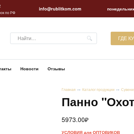
2
info@rublitkom.com
понедельник
ок по РФ
Search
ГДЕ К
for:
такты
Новости
Отзывы
Главная
Каталог продукции
Сувени
Панно "Охот
5973.00
₽
УСЛОВИЯ для ОПТОВИКОВ