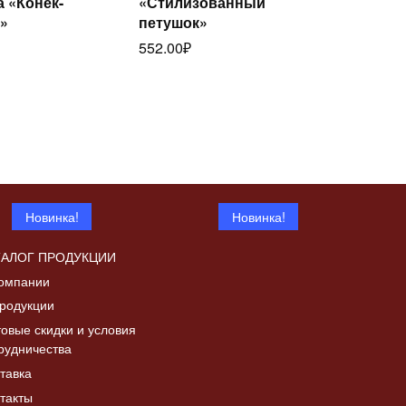
а «Конек-
«Стилизованный
Читать
далее
»
петушок»
лее
552.00
₽
Новинка!
Новинка!
ТАЛОГ ПРОДУКЦИИ
омпании
родукции
овые скидки и условия
рудничества
Дверка топочная с
тавка
Читать
а «Коза с
шибером ДТ-4СШ,
Читать
далее
такты
в патине
со стеклом
лее