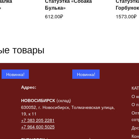
чалка
Статуэтка «Собака
Статуэтк
итать
Читать
»
Булька»
Горбунок
ее
далее
да
612.00
₽
1573.00
₽
ые товары
Новинка!
Новинка!
Адрес:
КА
О к
(склад)
НОВОСИБИРСК
О п
630052, г. Новосибирск, Толмачевская улица,
Опт
19, к 11
сот
+7 383 205 2281
 «Конь-
+7 964 600 5025
Дос
итать
ик» в
Статуэтка «Коза с
Статуэтк
Читать
ее
Кон
баяном»
баяном» 
далее
да