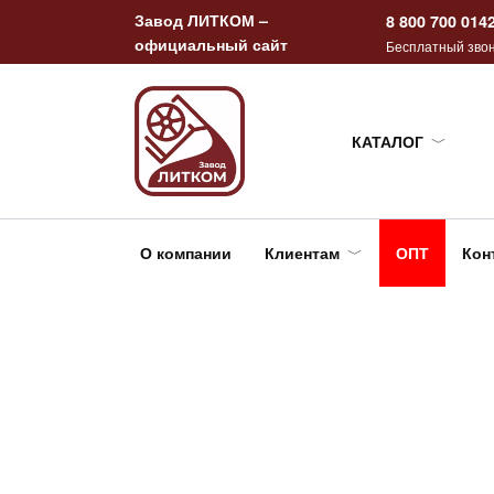
Перейти
Завод ЛИТКОМ –
8 800 700 014
к
официальный сайт
Бесплатный звон
содержанию
КАТАЛОГ
О компании
Клиентам
ОПТ
Кон