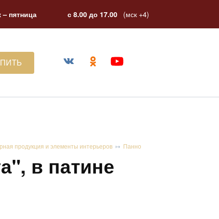
(мск +4)
 – пятница
с 8.00 до 17.00
УПИТЬ
рная продукция и элементы интерьеров
Панно
а", в патине