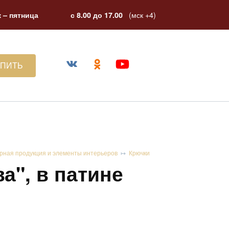
(мск +4)
 – пятница
с 8.00 до 17.00
УПИТЬ
рная продукция и элементы интерьеров
Крючки
а", в патине