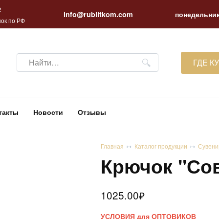
2
info@rublitkom.com
понедельник
ок по РФ
Search
ГДЕ К
for:
такты
Новости
Отзывы
Главная
Каталог продукции
Сувени
Крючок "Сов
1025.00
₽
УСЛОВИЯ для ОПТОВИКОВ