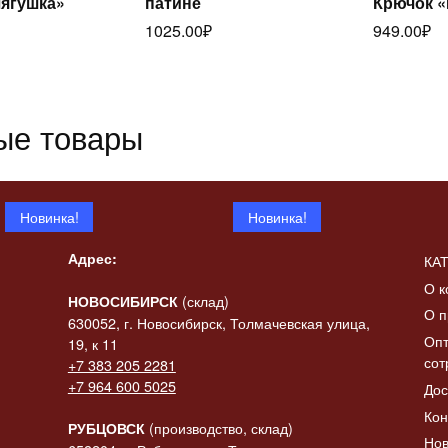
Лягушка»
патине
Крючок 
итать
далее
1025.00
₽
949.00
₽
ее
да
ые товары
Новинка!
Новинка!
Адрес:
КА
О к
(склад)
НОВОСИБИРСК
О п
630052, г. Новосибирск, Толмачевская улица,
Опт
19, к 11
сот
+7 383 205 2281
 «Конь-
+7 964 600 5025
Дос
итать
ик» в
Статуэтка «Коза с
Статуэтк
Читать
ее
Кон
баяном»
баяном» 
далее
да
(производство, склад)
РУБЦОВСК
Нов
2137.00
₽
2308.00
₽