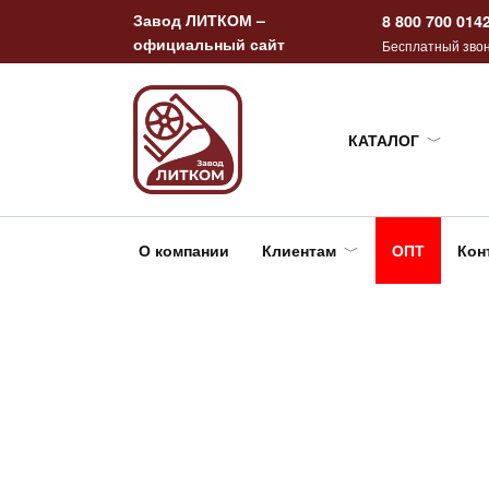
Перейти
Завод ЛИТКОМ –
8 800 700 014
к
официальный сайт
Бесплатный звон
содержанию
КАТАЛОГ
О компании
Клиентам
ОПТ
Кон