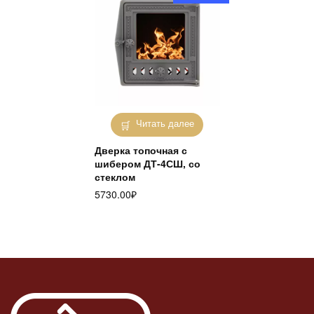
Читать далее
Дверка топочная с
шибером ДТ-4СШ, со
стеклом
5730.00
₽