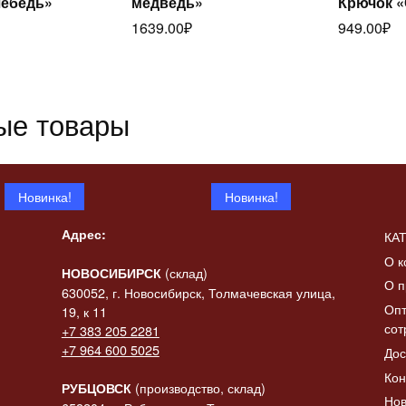
Лебедь»
медведь»
Крючок 
итать
далее
1639.00
₽
949.00
₽
ее
да
ые товары
Новинка!
Новинка!
Адрес:
КА
О к
(склад)
НОВОСИБИРСК
О п
630052, г. Новосибирск, Толмачевская улица,
Опт
19, к 11
сот
+7 383 205 2281
 «Конь-
+7 964 600 5025
Дос
итать
ик» в
Статуэтка «Коза с
Статуэтк
Читать
ее
Кон
баяном»
баяном» 
далее
да
(производство, склад)
РУБЦОВСК
Нов
2137.00
₽
2308.00
₽