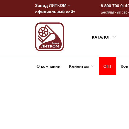
Перейти
Завод ЛИТКОМ –
8 800 700 014
к
официальный сайт
Бесплатный звон
содержанию
КАТАЛОГ
О компании
Клиентам
ОПТ
Кон