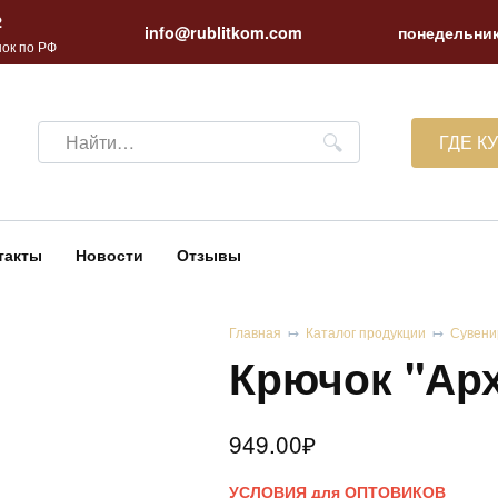
2
info@rublitkom.com
понедельник
ок по РФ
Search
ГДЕ К
for:
такты
Новости
Отзывы
Главная
Каталог продукции
Сувени
Крючок "Ар
949.00
₽
УСЛОВИЯ для ОПТОВИКОВ