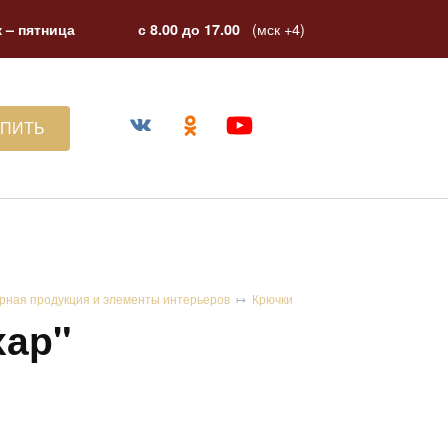
(мск +4)
 – пятница
с 8.00 до 17.00
УПИТЬ
рная продукция и элементы интерьеров
Крючки
хар"