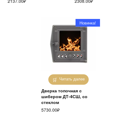
2137.00
₽
2308.00
₽
Новинка!
Читать далее
Дверка топочная с
шибером ДТ-4СШ, со
стеклом
5730.00
₽