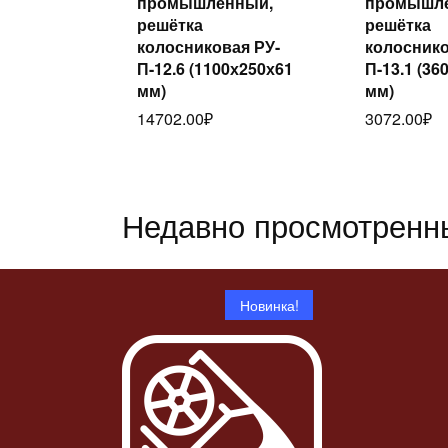
промышленный,
промышл
далее
дал
решётка
решётка
колосниковая РУ-
колоснико
П-12.6 (1100х250х61
П-13.1 (36
мм)
мм)
14702.00
₽
3072.00
₽
Недавно просмотренн
Новинка!