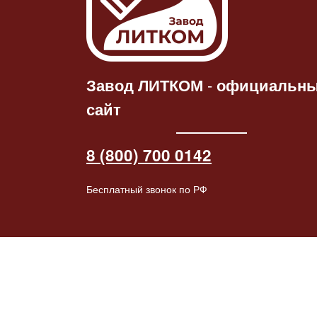
Статуэтка
Ч
Статуэтка «Конь-
барабанщ
Читать
дал
барабанщик»
патине
далее
2264.00
₽
2445.00
₽
Завод ЛИТКОМ
-
официальн
сайт
8 (800) 700 0142
Бесплатный звонок по РФ
© 2026 Завод ЛИТКОМ (ООО "Литейные детали"