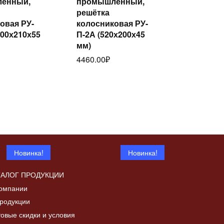
енный,
промышленный,
лее
далее
решётка
овая РУ-
колосниковая РУ-
100х210х55
П-2А (520х200х45
мм)
4460.00
₽
Новинка!
Новинка!
ТАЛОГ ПРОДУКЦИИ
омпании
родукции
овые скидки и условия