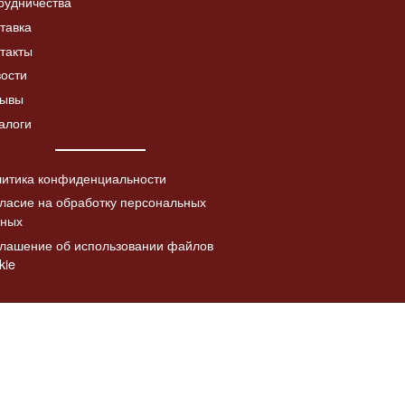
рудничества
Дверка топочная с
тавка
Читать
а «Коза с
шибером ДТ-4СШ,
Читать
далее
такты
в патине
со стеклом
лее
ости
5730.00
₽
зывы
алоги
итика конфиденциальности
ласие на обработку персональных
нных
лашение об использовании файлов
kie