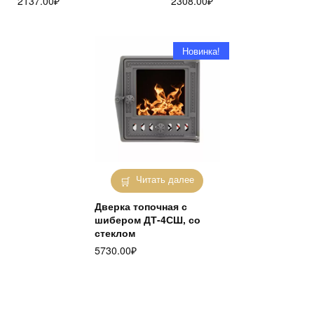
2137.00
₽
2308.00
₽
Новинка!
Читать далее
Дверка топочная с
шибером ДТ-4СШ, со
стеклом
5730.00
₽