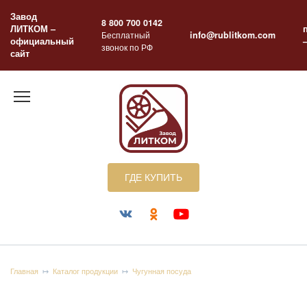
Перейти
Завод
к
8 800 700 0142
ЛИТКОМ –
содержанию
Бесплатный
info@rublitkom.com
официальный
звонок по РФ
сайт
ГДЕ КУПИТЬ
Главная
Каталог продукции
Чугунная посуда