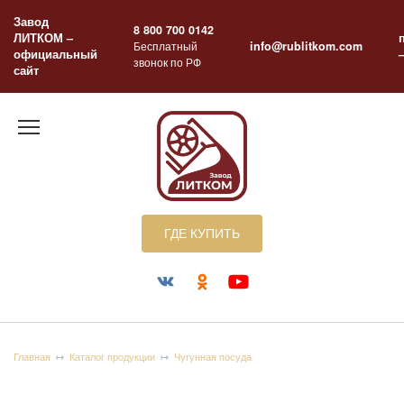
Перейти
Завод
к
8 800 700 0142
ЛИТКОМ –
содержанию
Бесплатный
info@rublitkom.com
официальный
звонок по РФ
сайт
ГДЕ КУПИТЬ
Главная
Каталог продукции
Чугунная посуда