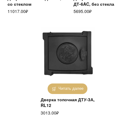
со стеклом
ДТ-6AC, без стекла
11017.00
₽
5695.00
₽
Читать далее
Дверка топочная ДТУ-3А,
RL12
3013.00
₽