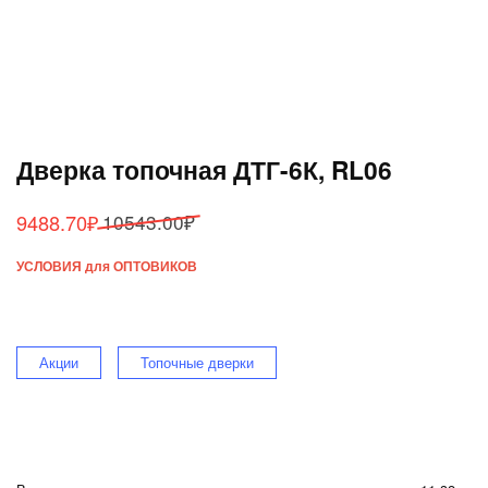
Дверка топочная ДТГ-6К, RL06
Первоначальная
Текущая
9488.70
₽
10543.00
₽
цена
цена:
УСЛОВИЯ для ОПТОВИКОВ
составляла
9488.70₽.
10543.00₽.
Акции
Топочные дверки