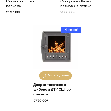
Статуэтка «Коза с
Статуэтка «Коза с
баяном»
баяном» в патине
2137.00
₽
2308.00
₽
Новинка!
Читать далее
Дверка топочная с
шибером ДТ-4СШ, со
стеклом
5730.00
₽