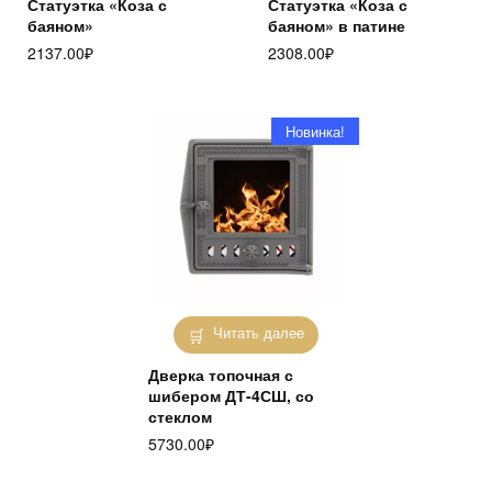
Статуэтка «Коза с
Статуэтка «Коза с
баяном»
баяном» в патине
2137.00
₽
2308.00
₽
Новинка!
Читать далее
Дверка топочная с
шибером ДТ-4СШ, со
стеклом
5730.00
₽