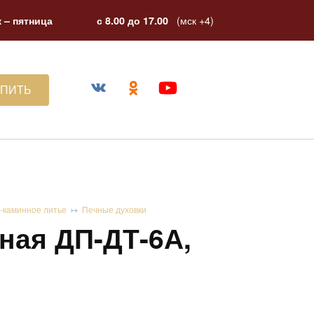
(мск +4)
 – пятница
с 8.00 до 17.00
УПИТЬ
-каминное литье
Печные духовки
ная ДП-ДТ-6А,