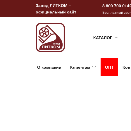
Перейти
Завод ЛИТКОМ –
8 800 700 014
к
официальный сайт
Бесплатный звон
содержанию
КАТАЛОГ
О компании
Клиентам
ОПТ
Кон