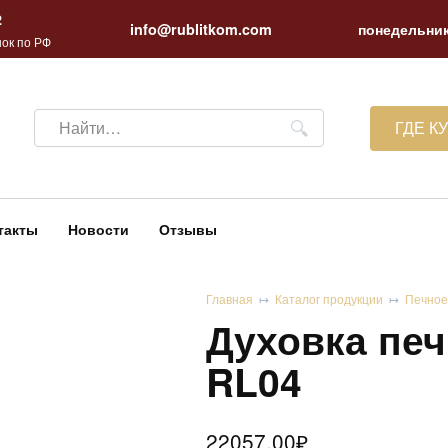
2
info@rublitkom.com
понедельник
ок по РФ
Search
ГДЕ К
for:
такты
Новости
Отзывы
Главная
Каталог продукции
Печное
Духовка печ
RL04
22057.00
₽