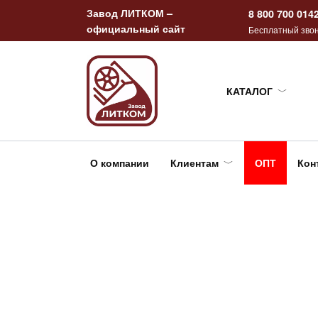
Перейти
Завод ЛИТКОМ –
8 800 700 014
к
официальный сайт
Бесплатный звон
содержанию
КАТАЛОГ
О компании
Клиентам
ОПТ
Кон