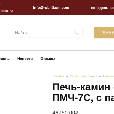
2
info@rublitkom.com
понедельник
ок по РФ
Search
ГДЕ К
for:
такты
Новости
Отзывы
Главная
Каталог продукции
Печи к
Печь-камин
ПМЧ-7С, с п
46750.00
₽