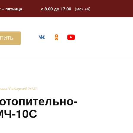
(мск +4)
 – пятница
с 8.00 до 17.00
УПИТЬ
амин "Сибирский ЖАР"
отопительно-
МЧ-10С