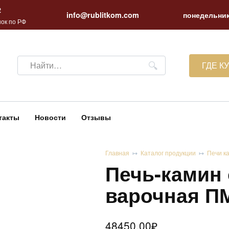
2
info@rublitkom.com
понедельник
ок по РФ
Search
ГДЕ К
for:
такты
Новости
Отзывы
Главная
Каталог продукции
Печи к
Печь-камин 
варочная П
48450.00
₽