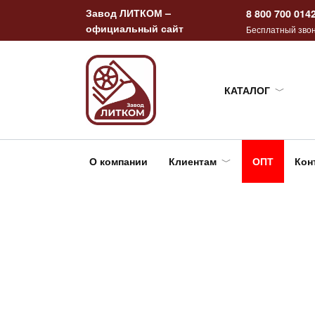
Перейти
Завод ЛИТКОМ –
8 800 700 014
к
официальный сайт
Бесплатный звон
содержанию
КАТАЛОГ
О компании
Клиентам
ОПТ
Кон