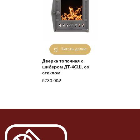
Читать далее
Дверка топочная с
шибером ДТ-4СШ, со
стеклом
5730.00
₽