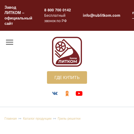
Перейти
Завод
к
8 800 700 0142
ЛИТКОМ –
содержанию
Бесплатный
info@rublitkom.com
официальный
звонок по РФ
сайт
ГДЕ КУПИТЬ
Главная
Каталог продукции
Гриль-решетки