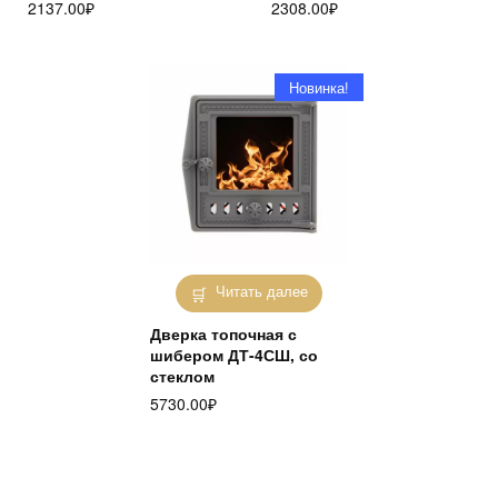
2137.00
₽
2308.00
₽
Новинка!
Читать далее
Дверка топочная с
шибером ДТ-4СШ, со
стеклом
5730.00
₽