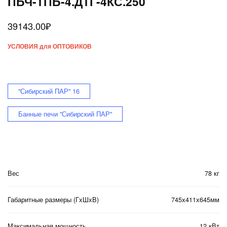
ПБЧ-ТПБ-4.ДТГ-4КС.250
39143.00
₽
УСЛОВИЯ для ОПТОВИКОВ
"Сибирский ПАР" 16
Банные печи "Сибирский ПАР"
Вес
78 кг
Габаритные размеры (ГхШхВ)
745х411х645мм
Максимальная мощность
12 кВт