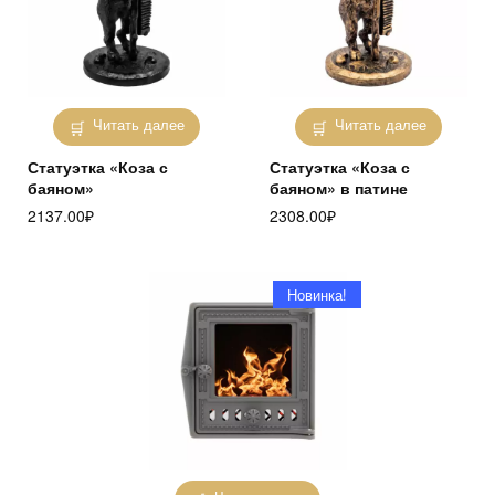
Читать далее
Читать далее
Статуэтка «Коза с
Статуэтка «Коза с
баяном»
баяном» в патине
2137.00
₽
2308.00
₽
Новинка!